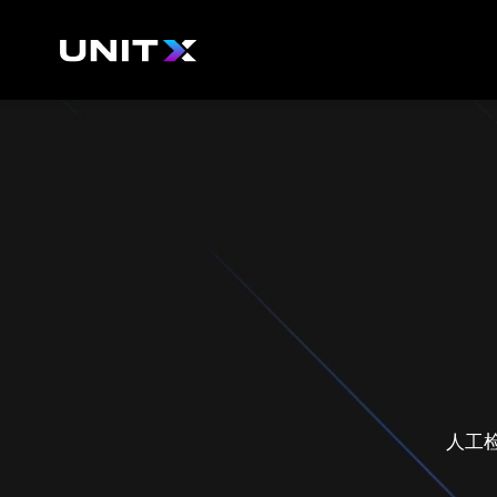
跳
至
内
容
人工检