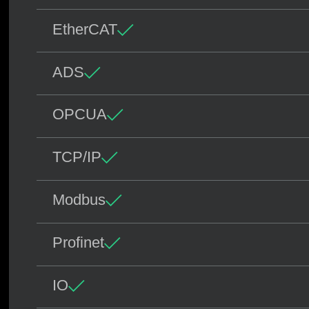
EtherCAT
ADS
OPCUA
TCP/IP
Modbus
Profinet
IO