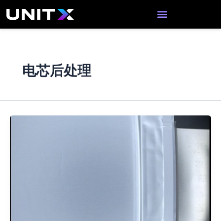
跳
至
内
容
电芯后处理