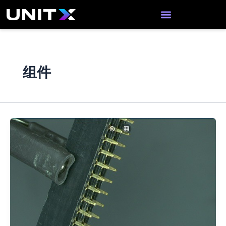
跳
至
内
容
组件