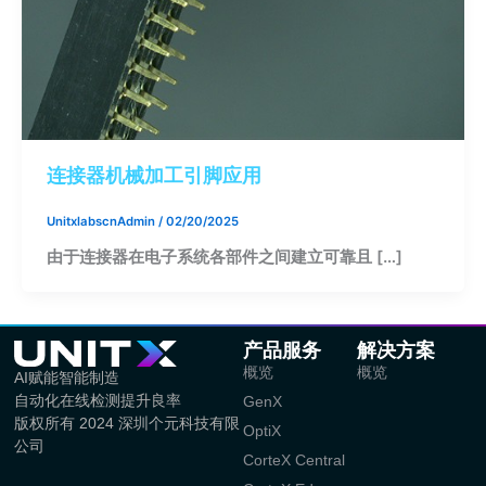
连接器机械加工引脚应用
UnitxlabscnAdmin
/
02/20/2025
由于连接器在电子系统各部件之间建立可靠且 […]
产品服务
解决方案
概览
概览
AI赋能智能制造
自动化在线检测提升良率
GenX
版权所有 2024 深圳个元科技有限
OptiX
公司
CorteX Central