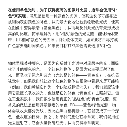
在使用单色光时，为了获得更高的图像对比度，通常会使用”补
色“来实现，
意思是使用一种颜色的光源，使其波长尽可能靠近
被测物表面颜色的补色，从而最大化地让被测物吸收光线，使其
在图像中变得最暗（甚至黑色），从而与反射此光的背景形成极
高的对比度。简单理解为：用“相反”颜色的光去照，能让物体变
暗；用“相同”颜色的光去照，能让物体变亮。如果要将目标打成
白色需要选用同类色，如果要目标打成黑色需要选用互补色。
物体呈现某种颜色，是因为它反射了光谱中对应颜色的光，而吸
收了其他颜色的光。一个红色的物体，是因为它主要反射了红
光，而吸收了绿光和蓝光（尤其是其补色——青色光），在机器
视觉中，如果我们想让这个红色的物体在图像中看起来尽可能暗
（例如，我们希望它作为一个缺陷或标记消失），我们就应该使
用它最擅长吸收的光，也就是它的补色（青色光）去照射它。但
在工业实践中，我们很少使用真正的“品红色”或“青色”光源。更
常见的做法是使用其最接近的单色LED——蓝色/绿色光源，物
体会吸收大部分光线，因此在黑白相机眼中，它就变成了一个深
色、低灰度的目标。反之，如果我们想让它非常亮，我们就用红
光去照射它，它会大量反射红光，从而变得非常明亮。