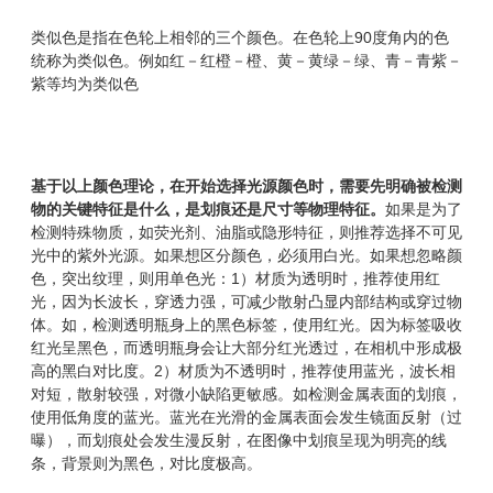
类似色是指在色轮上相邻的三个颜色。在色轮上90度角内的色
统称为类似色。例如红－红橙－橙、黄－黄绿－绿、青－青紫－
紫等均为类似色
基于以上颜色理论，在开始选择光源颜色时，需要先明确被检测
物的关键特征是什么，是划痕还是尺寸等物理特征。
如果是为了
检测特殊物质，如荧光剂、油脂或隐形特征，则推荐选择不可见
光中的紫外光源。如果想区分颜色，必须用白光。如果想忽略颜
色，突出纹理，则用单色光：1）材质为透明时，推荐使用红
光，因为长波长，穿透力强，可减少散射凸显内部结构或穿过物
体。如，检测透明瓶身上的黑色标签，使用红光。因为标签吸收
红光呈黑色，而透明瓶身会让大部分红光透过，在相机中形成极
高的黑白对比度。2）材质为不透明时，推荐使用蓝光，波长相
对短，散射较强，对微小缺陷更敏感。如检测金属表面的划痕，
使用低角度的蓝光。蓝光在光滑的金属表面会发生镜面反射（过
曝），而划痕处会发生漫反射，在图像中划痕呈现为明亮的线
条，背景则为黑色，对比度极高。