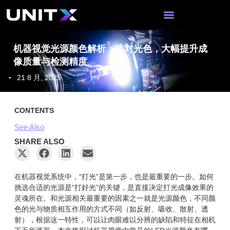
跳
至
内
容
机器视觉光源颜色解析：选对光色，大幅提升成
像质量与检测精度
21 8 月, 2025
CONTENTS
See Also
SHARE ALSO
在机器视觉系统中，“打光”是第一步，也是最重要的一步。如何
挑选合适的光源是“打好光”的关键，是直接决定打光成像效果的
灵魂所在。和光源相关最重要的因素之一就是光源颜色，不同颜
色的光与物质相互作用的方式不同（如反射、吸收、散射、透
射），根据这一特性，可以让肉眼难以分辨的缺陷和特征在相机