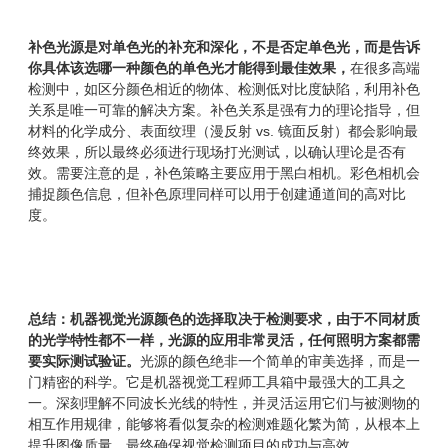
补色光源是对单色光的补充和深化，不是否定单色光，而是告诉
你具体该选哪一种颜色的单色光才能得到最佳效果，
在很多高端
检测中，如区分颜色相近的物体、检测低对比度缺陷，利用补色
关系是唯一可靠的解决方案。补色关系是强有力的理论指导，但
材料的化学成分、表面纹理（漫反射 vs. 镜面反射）都会影响最
终效果，所以最终必须进行现场打光测试，以确认理论是否有
效。需要注意的是，补色策略主要应用于黑白相机。彩色相机会
捕捉颜色信息，但补色原理同样可以用于创建通道间的高对比
度。
总结：机器视觉光源颜色的选择取决于检测要求，由于不同材质
的光学特性都不一样，光源的应用非常灵活，任何照明方案都需
要实际测试验证。
光源的颜色绝非一个简单的审美选择，而是一
门精密的科学。它是机器视觉工程师工具箱中最强大的工具之
一。深刻理解不同波长光线的特性，并灵活运用它们与被测物的
相互作用规律，能够将看似复杂的检测难题化繁为简，从根本上
提升图像质量，最终确保视觉检测项目的成功与高效。