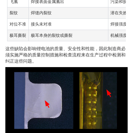
飞溅
焊接表面金属溅出
污染和损坏
裂纹
焊缝内裂纹
潜在失效
对位不准
接头未对准
焊接强度减
极耳撕裂
极耳本身的裂纹或撕裂
机械强度降
这些缺陷会影响锂电池的质量、安全性和性能，因此制造商必
须实施严格的质量控制措施和检查流程来在生产过程中检测和
纠正这些问题。