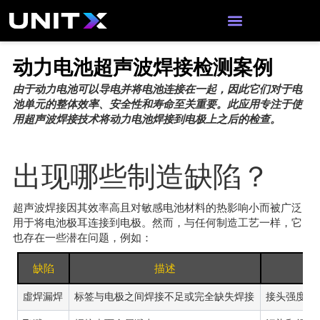
跳
至
内
容
动力电池超声波焊接检测案例
由于动力电池可以导电并将电池连接在一起，因此它们对于电
池单元的整体效率、安全性和寿命至关重要。此应用专注于使
用超声波焊接技术将动力电池焊接到电极上之后的检查。
出现哪些制造缺陷？
超声波焊接因其效率高且对敏感电池材料的热影响小而被广泛
用于将电池极耳连接到电极。然而，与任何制造工艺一样，它
也存在一些潜在问题，例如：
缺陷
描述
虛焊漏焊
标签与电极之间焊接不足或完全缺失焊接
接头强度减