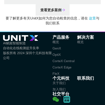
查看更多案例
要了解更多有关UnitX如何为您自动检查的信息，请在
这里
与
我们联系
产品服务
解决方案
概览
概览
AI赋能智能制造
自动化在线检测提升良率
GenX
版权所有 2024 深圳个元科技有限
OptiX
公司
CorteX Central
CorteX Edge
FleX
个元科技
联系我们
关于我们
加入我们
社交平台
W