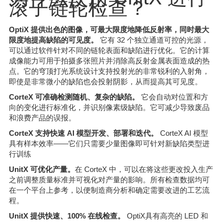
滚子链轮检查？
OptiX 提供出色的图像，可最大限度地降低反射率，同时最大
限度地提高缺陷的可见度。
它有 32 个独立通道可控的光源，
可以通过软件针对不同的链轮表面和缺陷进行优化。它的计算
成像能力可用于拍摄多张照片并消除高反射金属表面造成的热
点。它的穹顶打光系统设计支持投射光的非常锐利的入射角，
即使是非常微小的缺陷也会投射阴影，从而提高其可见度。
CorteX 可准确检测随机、复杂的缺陷。
它会自动对位置和方
向的变化进行标准化，并识别像素级缺陷。它可减少导致废品
和浪费产品的误报。
CorteX 支持快速 AI 模型开发、部署和迭代。
CorteX AI 模型
具有样本效率——它们只需要少量图像即可针对新缺陷类型进
行训练
UnitX 可优化产量。
在 CorteX 中，可以在将这些更改投入生产
之前调整质量标准并可视化对产量的影响。所有检查数据均可
在一个平台上参考，以便制造商分析和确定需要改进的工艺流
程。
UnitX 提供快速、100% 在线检查。
OptiX具有高亮的 LED 和