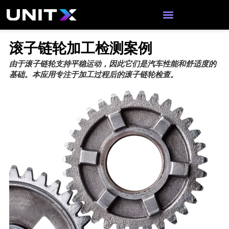
跳
至
内
容
滚子链轮加工检测案例
由于滚子链轮支持平稳运动，因此它们是汽车性能和舒适度的
基础。本应用专注于加工过程后的滚子链轮检查。