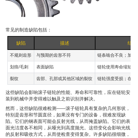
常见的制造缺陷包括：
缺陷
描述
结果
不规则齿形
与预期的齿形不符
链条啮合不良；加速
划痕/毛刺
表面缺陷
链轮使用寿命缩短
裂纹
齿部、孔部或其他区域的裂纹
链轮强度受损；在应
这些缺陷会影响滚子链轮的性能、寿命和可靠性，应在链轮安
装到机械中并变得难以触及之前识别并解决。
然而，这些缺陷很难检测——滚子链轮具有复杂的几何形状，
特别是齿形和节圆直径，如果没有专门的设备，很难发现缺
陷。它们的钢表面可能会反射光线，从而掩盖缺陷。它们的表
面光洁度各不相同，从哑光到高度抛光。这些变化会影响光线
的反射和吸收方式，从而使检查变得复杂。许多缺陷很细微，