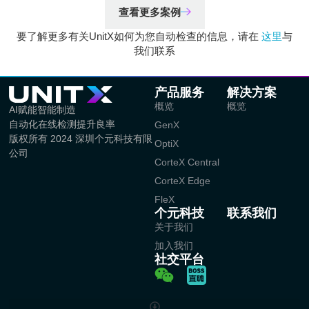
查看更多案例
要了解更多有关UnitX如何为您自动检查的信息，请在
这里
与
我们联系
产品服务
解决方案
概览
概览
AI赋能智能制造
自动化在线检测提升良率
GenX
版权所有 2024 深圳个元科技有限
OptiX
公司
CorteX Central
CorteX Edge
FleX
个元科技
联系我们
关于我们
加入我们
社交平台
W
e