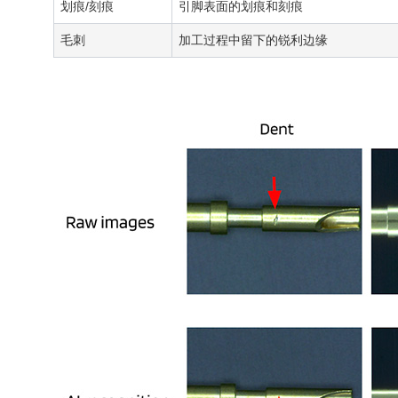
划痕/刻痕
引脚表面的划痕和刻痕
毛刺
加工过程中留下的锐利边缘